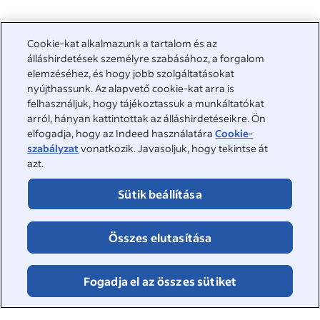
A kereséshez kapcsolódó
Cookie-kat alkalmazunk a tartalom és az
&nbsp;
álláshirdetések személyre szabásához, a forgalom
Bejelentkezés
elemzéséhez, és hogy jobb szolgáltatásokat
nyújthassunk. Az alapvető cookie-kat arra is
&nbsp;
felhasználjuk, hogy tájékoztassuk a munkáltatókat
Álláskeresők
arról, hányan kattintottak az álláshirdetéseikre. Ön
elfogadja, hogy az Indeed használatára
Cookie-
&nbsp;
Súgó
Munkáltatók
szabályzat
vonatkozik. Javasoljuk, hogy tekintse át
azt.
Céges értékelések
&nbsp;
Álláshirdetés feladása
Rólunk
Sütik beállítása
Állások böngészése
Ügyfélszolgálat
&nbsp;
Rólunk
©2026 Indeed
Összes elutasítása
Munkáltatói rendezvények
Akadálymentesség az Indeednél
Cookie-k
Adatvédelmi központ és hirdetési beállítások
DSA-jelentés
Fogadja el az összes sütiket
Online biztonsági oldal
Feltételek