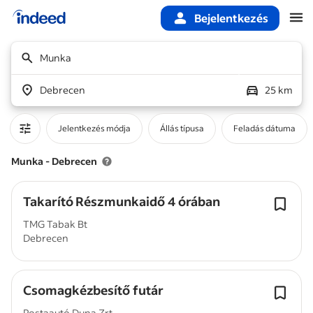
Bejelentkezés
A fő tartalom kezdete
Munka
Debrecen
25 km
Jelentkezés módja
Állás típusa
Feladás dátuma
Munka - Debrecen
Takarító Részmunkaidő 4 órában
TMG Tabak Bt
Debrecen
Csomagkézbesítő futár
Postaautó Duna Zrt.