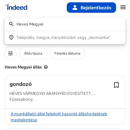
Bejelentkezés
A fő tartalom kezdete
Heves Megyei
Település, megye, irányítószám vagy „távmunka”
Állás típusa
Feladás dátuma
Heves Megyei állás
gondozó
HEVES VÁRMEGYEI ARANYHÍD EGYESÍTETT
Füzesabony
SZOCIÁLIS...
A munkáltató által feladott hasonló álláshirdetések
megtekintése