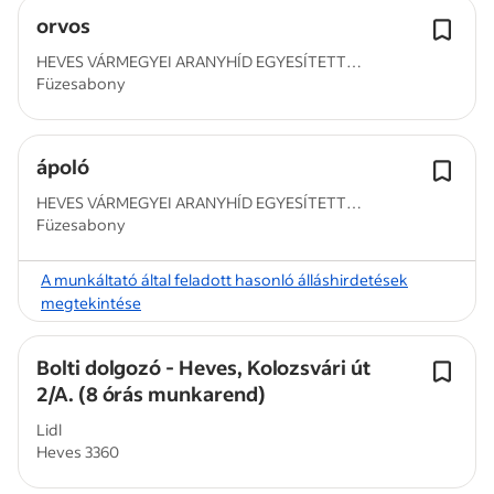
orvos
HEVES VÁRMEGYEI ARANYHÍD EGYESÍTETT
Füzesabony
SZOCIÁLIS...
ápoló
HEVES VÁRMEGYEI ARANYHÍD EGYESÍTETT
Füzesabony
SZOCIÁLIS...
A munkáltató által feladott hasonló álláshirdetések
megtekintése
Bolti dolgozó - Heves, Kolozsvári út
2/A. (8 órás munkarend)
Lidl
Heves 3360