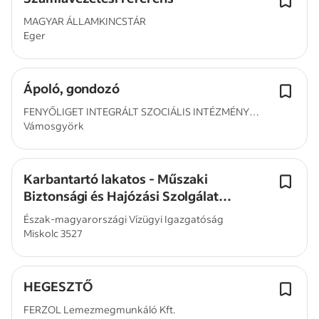
MAGYAR ÁLLAMKINCSTÁR
Eger
Ápoló, gondozó
FENYŐLIGET INTEGRÁLT SZOCIÁLIS INTÉZMÉNY
Vámosgyörk
HEVES...
Karbantartó lakatos - Műszaki
Biztonsági és Hajózási Szolgálat
(Miskolc)
Észak-magyarországi Vízügyi Igazgatóság
Miskolc 3527
HEGESZTŐ
FERZOL Lemezmegmunkáló Kft.