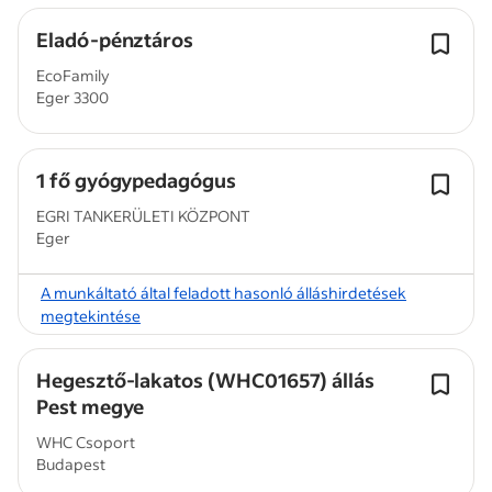
Eladó-pénztáros
EcoFamily
Eger 3300
1 fő gyógypedagógus
EGRI TANKERÜLETI KÖZPONT
Eger
A munkáltató által feladott hasonló álláshirdetések
megtekintése
Hegesztő-lakatos (WHC01657) állás
Pest megye
WHC Csoport
Budapest