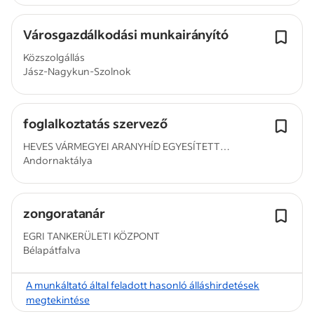
Városgazdálkodási munkairányító
Közszolgállás
Jász-Nagykun-Szolnok
foglalkoztatás szervező
HEVES VÁRMEGYEI ARANYHÍD EGYESÍTETT
Andornaktálya
SZOCIÁLIS...
zongoratanár
EGRI TANKERÜLETI KÖZPONT
Bélapátfalva
A munkáltató által feladott hasonló álláshirdetések
megtekintése