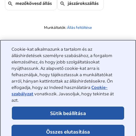
mezőkövesd állás
jászárokszállás
Munkáltatók:
Állás feltöltése
A kereséshez kapcsolódó
Cookie-kat alkalmazunk a tartalom és az
&nbsp;
álláshirdetések személyre szabásához, a forgalom
Bejelentkezés
elemzéséhez, és hogy jobb szolgáltatásokat
nyújthassunk. Az alapvető cookie-kat arra is
&nbsp;
felhasználjuk, hogy tájékoztassuk a munkáltatókat
Álláskeresők
arról, hányan kattintottak az álláshirdetéseikre. Ön
elfogadja, hogy az Indeed használatára
Cookie-
&nbsp;
Súgó
Munkáltatók
szabályzat
vonatkozik. Javasoljuk, hogy tekintse át
azt.
Céges értékelések
&nbsp;
Álláshirdetés feladása
Rólunk
Sütik beállítása
Állások böngészése
Ügyfélszolgálat
&nbsp;
Rólunk
©2026 Indeed
Összes elutasítása