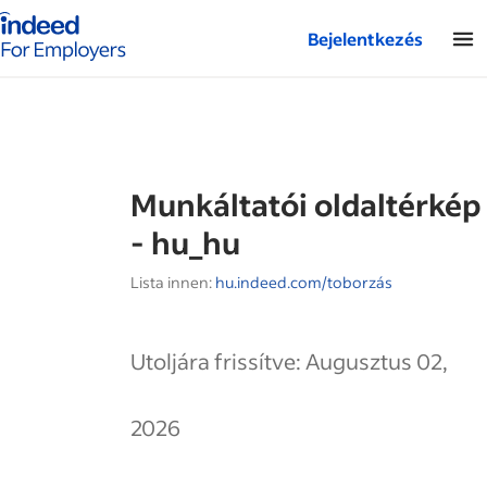
Az Indeed munkáltatói kezdőlapja
Bejelentkezés
Munkáltatói oldaltérkép
- hu_hu
Lista innen:
hu.indeed.com/toborzás
Utoljára frissítve: Augusztus 02,
2026