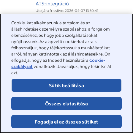
ATS-integráció
Utoljára frissítve: 2026-04-07 13:30:41
Szívesen segítünk
Cookie-kat alkalmazunk a tartalom és az
álláshirdetések személyre szabásához, a forgalom
elemzéséhez, és hogy jobb szolgáltatásokat
Látogasson el a Súgóközpontba, ahol választ kaphat a
nyújthassunk. Az alapvető cookie-kat arra is
leggyakoribb kérdésekre, vagy forduljon hozzánk
felhasználjuk, hogy tájékoztassuk a munkáltatókat
közvetlenül.
arról, hányan kattintottak az álláshirdetéseikre. Ön
elfogadja, hogy az Indeed használatára
Cookie-
Súgóközpont
szabályzat
vonatkozik. Javasoljuk, hogy tekintse át
azt.
Ügyfélszolgálat
Sütik beállítása
Összes elutasítása
©
2026
•
Indeed
Fogadja el az összes sütiket